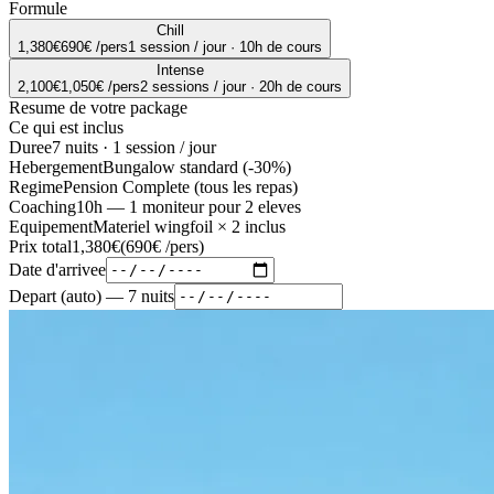
Formule
Chill
1,380€
690€ /pers
1 session / jour
·
10h de cours
Intense
2,100€
1,050€ /pers
2 sessions / jour
·
20h de cours
Resume de votre package
Ce qui est inclus
Duree
7
nuits
·
1 session / jour
Hebergement
Bungalow standard
(-30%)
Regime
Pension Complete (tous les repas)
Coaching
10h
—
1 moniteur pour 2 eleves
Equipement
Materiel wingfoil × 2 inclus
Prix total
1,380€
(
690€ /pers
)
Date d'arrivee
Depart (auto)
— 7
nuits